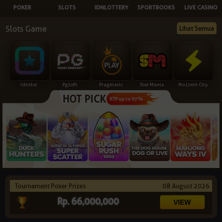
POKER
SLOTS
IDNLOTTERY
SPORTBOOKS
LIVE CASINO
NEW
Slots Game
Lihat Semua
TANGKAS
RTP
DEPOSIT
WITHDRAW
Idnslot
Pgsoft
Pragmatic
Slot Mania
No Limit City
HOT PICK
PROMOSI
RTP up to 97%
DOWNLOAD
REFERRAL
JACKPOT
Tournament Poker Prizes
08 August 2026
VIP MEMBER
Rp. 66,000,000
HUBUNGI KAMI