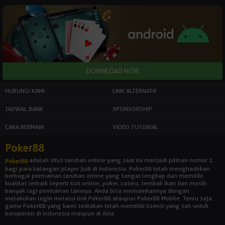
HUBUNGI KAMI
LINK ALTERNATIF
JADWAL BANK
SPONSORSHIP
CARA BERMAIN
VIDEO TUTORIAL
Poker88
adalah situs taruhan online yang saat ini menjadi pilihan nomor 1
Poker88
bagi para kalangan player judi di Indonesia. Poker88 telah menghadirkan
berbagai permainan taruhan online yang sangat lengkap dan memiliki
kualitas terbaik seperti slot online, poker, casino, tembak ikan dan masih
banyak lagi permainan lainnya. Anda bisa memainkannya dengan
melakukan login melalui link Poker88 ataupun Poker88 Mobile. Tentu saja
game Poker88 yang kami sediakan telah memiliki lisensi yang sah untuk
beroperasi di Indonesia maupun di Asia.