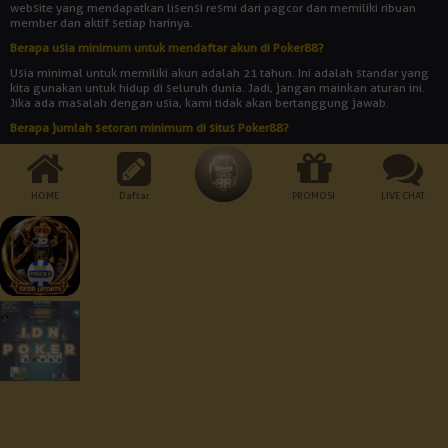
website yang mendapatkan lisensi resmi dari pagcor dan memiliki ribuan
member dan aktif setiap harinya.
Berapa usia minimum untuk mendaftar akun di Poker88?
Usia minimal untuk memiliki akun adalah 21 tahun. Ini adalah standar yang
kita gunakan untuk hidup di seluruh dunia. Jadi, jangan mainkan aturan ini.
Jika ada masalah dengan usia, kami tidak akan bertanggung jawab.
Berapa jumlah setoran minimum di situs Poker88?
Jumlah setoran minimum adalah Rp 10.000. Bukankah itu rendah? Dengan
uang yang begitu banyak, Anda bisa memainkan semua jenis permainan
yang disediakan oleh agen judi online POKER88.
HOME
Daftar
PROMOSI
LIVE CHAT
Cara Pembayaran:
Dukungan Perangkat :
Keamanan Terjamin :
© 2026 Poker88. All Rights Reserved | 18+