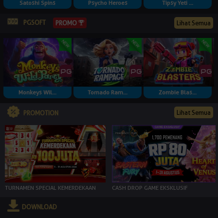
Satoshi Spins
Psycho Heroes
Tipsy Yeti ...
PGSOFT
Lihat Semua
PROMO
Monkeys Wil...
Tornado Ram...
Zombie Blas...
Lihat Semua
PROMOTION
TURNAMEN SPECIAL KEMERDEKAAN
CASH DROP GAME EKSKLUSIF
DOWNLOAD