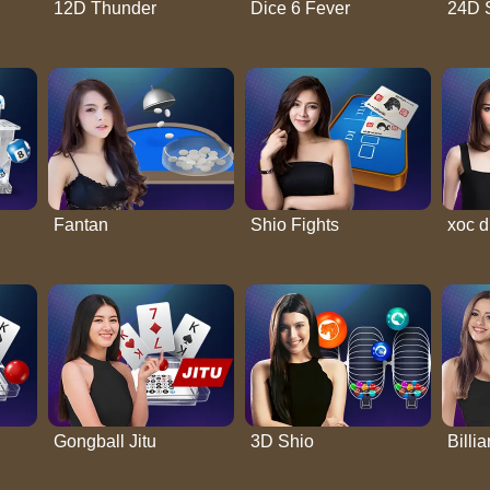
12D Thunder
Dice 6 Fever
24D 
Fantan
Shio Fights
xoc d
Gongball Jitu
3D Shio
Billia