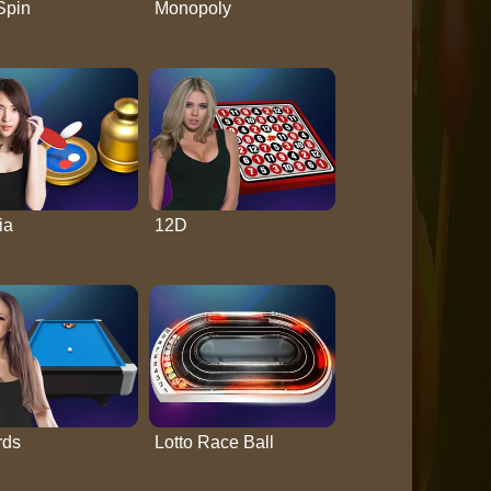
Spin
Monopoly
ia
12D
rds
Lotto Race Ball