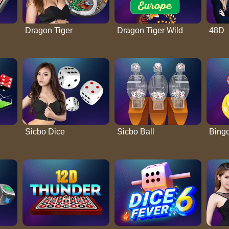
Dragon Tiger
Dragon Tiger Wild
48D
Sicbo Dice
Sicbo Ball
Bing