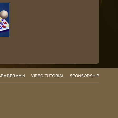
ARA BERMAIN
VIDEO TUTORIAL
SPONSORSHIP