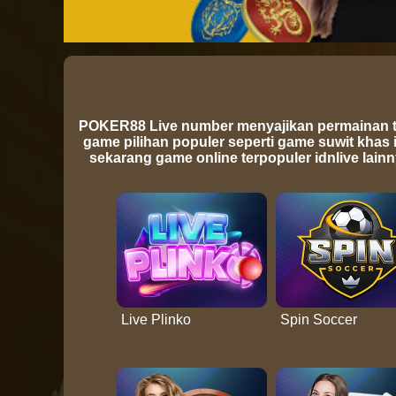
INFO
POKER88
Link
Alternatif
POKER88 Live number menyajikan permainan tr
game pilihan populer seperti game suwit khas 
Download
sekarang game online terpopuler idnlive lai
Aplikasi
Mobile
Live Plinko
Spin Soccer