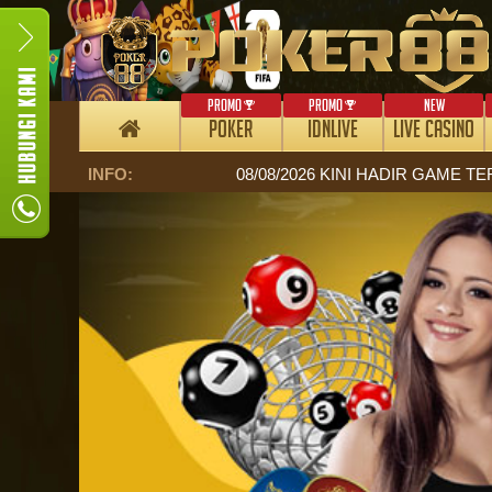
Live
Chat
PROMO
PROMO
NEW
poker88official
POKER
IDNLIVE
LIVE CASINO
INFO:
08/08/2026
KINI HADIR GAME TERBARU JOKERC
poker88_ofc
pkrr88.ofc
+6287746312792
kedaipk88ofc
pk88_ofc
OFFICIAL_POKER88