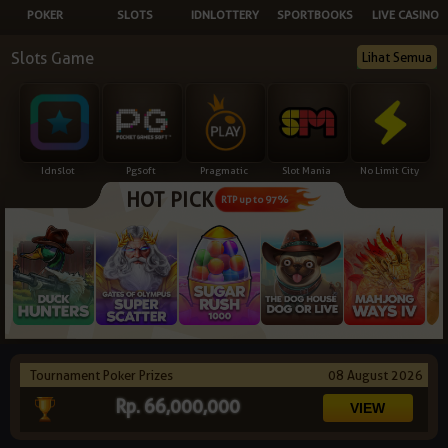
POKER
SLOTS
IDNLOTTERY
SPORTBOOKS
LIVE CASINO
NEW
Slots Game
Lihat Semua
TANGKAS
RTP
DEPOSIT
WITHDRAW
Idnslot
Pgsoft
Pragmatic
Slot Mania
No Limit City
HOT PICK
PROMOSI
RTP up to 97%
DOWNLOAD
REFERRAL
JACKPOT
Tournament Poker Prizes
08 August 2026
VIP MEMBER
Rp. 66,000,000
HUBUNGI KAMI