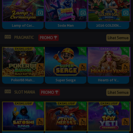
Lamp of Cor...
Soda Man
2026 GOLDEN...
PRAGMATIC
Lihat Semua
PROMO
Poker88 Mah...
Super Serge
Hearts of V...
SLOT MANIA
Lihat Semua
PROMO