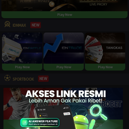
Play Now
NEW
IDNMAX
Play Now
Play Now
Play Now
NEW
SPORTBOOK