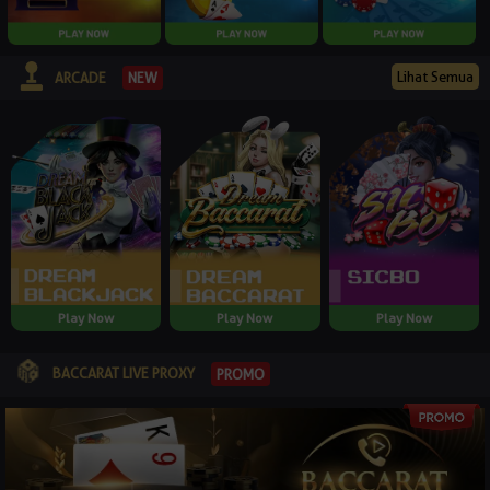
Lihat Semua
NEW
ARCADE
Play Now
Play Now
Play Now
BACCARAT LIVE PROXY
PROMO