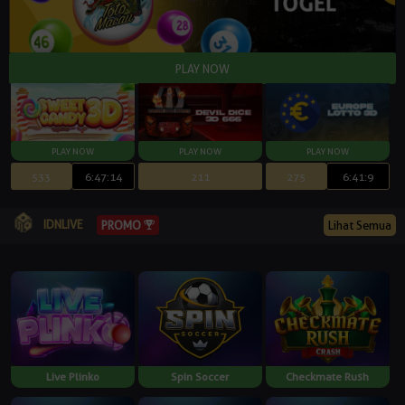
533
6:47:13
211
275
6:41:8
IDNLIVE
Lihat Semua
PROMO
Live Plinko
Spin Soccer
Checkmate Rush