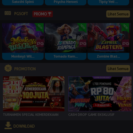
Satoshi Spins
Psycho Heroes
Tipsy Yeti ...
PGSOFT
Lihat Semua
PROMO
Monkeys Wil...
Tornado Ram...
Zombie Blas...
Lihat Semua
PROMOTION
TURNAMEN SPECIAL KEMERDEKAAN
CASH DROP GAME EKSKLUSIF
DOWNLOAD