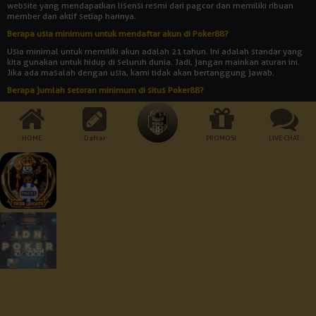
website yang mendapatkan lisensi resmi dari pagcor dan memiliki ribuan
member dan aktif setiap harinya.
Berapa usia minimum untuk mendaftar akun di Poker88?
Usia minimal untuk memiliki akun adalah 21 tahun. Ini adalah standar yang
kita gunakan untuk hidup di seluruh dunia. Jadi, jangan mainkan aturan ini.
Jika ada masalah dengan usia, kami tidak akan bertanggung jawab.
Berapa jumlah setoran minimum di situs Poker88?
Jumlah setoran minimum adalah Rp 10.000. Bukankah itu rendah? Dengan
uang yang begitu banyak, Anda bisa memainkan semua jenis permainan
yang disediakan oleh agen judi online POKER88.
HOME
Daftar
PROMOSI
LIVE CHAT
Cara Pembayaran:
Dukungan Perangkat :
Keamanan Terjamin :
© 2026 Poker88. All Rights Reserved | 18+