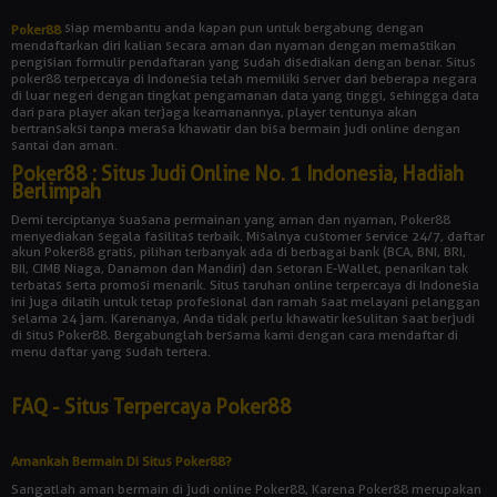
siap membantu anda kapan pun untuk bergabung dengan
Poker88
mendaftarkan diri kalian secara aman dan nyaman dengan memastikan
pengisian formulir pendaftaran yang sudah disediakan dengan benar. Situs
poker88 terpercaya di Indonesia telah memiliki server dari beberapa negara
di luar negeri dengan tingkat pengamanan data yang tinggi, sehingga data
dari para player akan terjaga keamanannya, player tentunya akan
bertransaksi tanpa merasa khawatir dan bisa bermain judi online dengan
santai dan aman.
Poker88 : Situs Judi Online No. 1 Indonesia, Hadiah
Berlimpah
Demi terciptanya suasana permainan yang aman dan nyaman, Poker88
menyediakan segala fasilitas terbaik. Misalnya customer service 24/7, daftar
akun Poker88 gratis, pilihan terbanyak ada di berbagai bank (BCA, BNI, BRI,
BII, CIMB Niaga, Danamon dan Mandiri) dan setoran E-Wallet, penarikan tak
terbatas serta promosi menarik. Situs taruhan online terpercaya di Indonesia
ini juga dilatih untuk tetap profesional dan ramah saat melayani pelanggan
selama 24 jam. Karenanya, Anda tidak perlu khawatir kesulitan saat berjudi
di situs Poker88. Bergabunglah bersama kami dengan cara mendaftar di
menu daftar yang sudah tertera.
FAQ - Situs Terpercaya Poker88
Amankah Bermain Di Situs Poker88?
Sangatlah aman bermain di judi online Poker88, Karena Poker88 merupakan