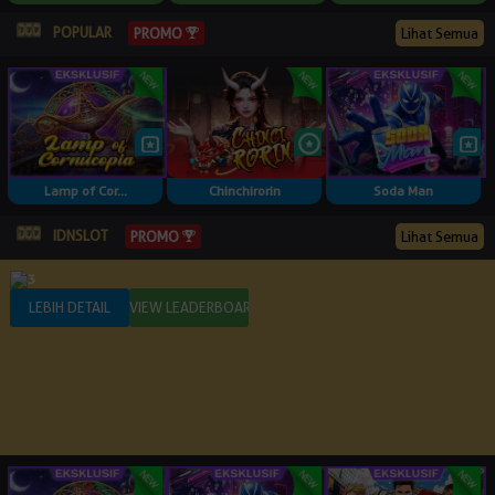
POPULAR
Lihat Semua
PROMO
Lamp of Cor...
Chinchirorin
Soda Man
IDNSLOT
Lihat Semua
PROMO